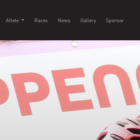
Atlete
Races
News
Gallery
Sponsor