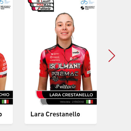
o
Lara Crestanello
Valer