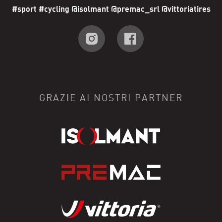
#sport #cycling @isolmant @premac_srl @vittoriatires
GRAZIE AI NOSTRI PARTNER