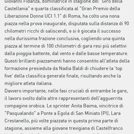
Giovanni Fidanza, dominatrice in stagione del "Giro della
Castellania" e quarta classificata al "Gran Premio della
Liberazione Donne UCI 1.1" di Roma, ha colto una nona
piazza nella prova inaugurale, disputata sulla distanza di 90
chilometri ricchi di saliscendi, e si è giocata il successo
nella durissima frazione conclusiva, cogliendo una quinta
piazza al termine di 100 chilometri di gara resi più selettivi
dalla pioggia battente, dal vento e dalle basse temperature.
Questi brillanti piazzamenti hanno consentito all'atleta della
formazione presieduta da Nadia Baldi di chiudere la 'top
five' della classifica generale finale, risultando anche la
migliore atleta italiana.
Davvero importante, nelle fasi cruciali di entrambe le gare,
il lavoro svolto dalle altre rappresentanti dell'agguerrita
compagine orobica. Le sprinter Anita Baima, vincitrice di
"Pasqualando" a Ponte a Egola di San Miniato (PI), Lara
Crestanello, più volte piazzata in questa prima parte di
stagione, assieme alla giovane trevigiana di Castelfranco