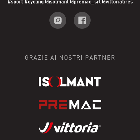
#sport #cycling @isolmant @premac_srl @vittoriatires
GRAZIE AI NOSTRI PARTNER