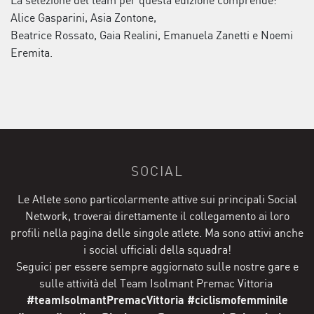
La selezione del team per questa edizione comprende:
Alice Gasparini, Asia Zontone,
Beatrice Rossato, Gaia Realini, Emanuela Zanetti e Noemi
Eremita.
SOCIAL
Le Atlete sono particolarmente attive sui principali Social
Network, troverai direttamente il collegamento ai loro
profili nella pagina delle singole atlete. Ma sono attivi anche
i social ufficiali della squadra!
Seguici per essere sempre aggiornato sulle nostre gare e
sulle attività del Team Isolmant Premac Vittoria
#teamIsolmantPremacVittoria #ciclismofemminile