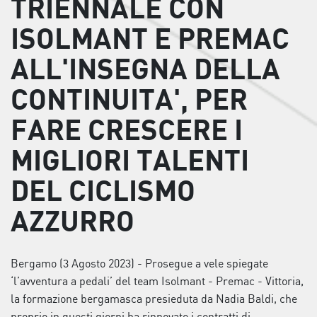
TRIENNALE CON
ISOLMANT E PREMAC
ALL'INSEGNA DELLA
CONTINUITA', PER
FARE CRESCERE I
MIGLIORI TALENTI
DEL CICLISMO
AZZURRO
Bergamo (3 Agosto 2023) - Prosegue a vele spiegate
‘l’avventura a pedali’ del team Isolmant - Premac - Vittoria,
la formazione bergamasca presieduta da Nadia Baldi, che
proprio in questi giorni ha rinnovato i contratti di