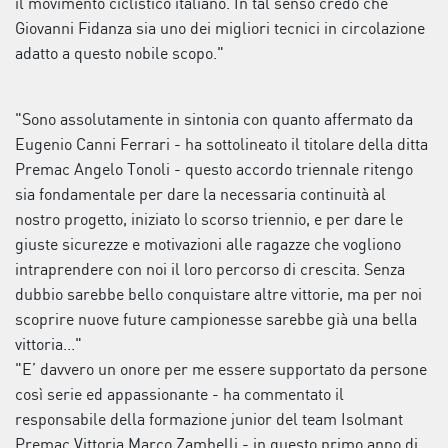
il movimento ciclistico italiano. In tal senso credo che
Giovanni Fidanza sia uno dei migliori tecnici in circolazione
adatto a questo nobile scopo."
"Sono assolutamente in sintonia con quanto affermato da
Eugenio Canni Ferrari - ha sottolineato il titolare della ditta
Premac Angelo Tonoli - questo accordo triennale ritengo
sia fondamentale per dare la necessaria continuità al
nostro progetto, iniziato lo scorso triennio, e per dare le
giuste sicurezze e motivazioni alle ragazze che vogliono
intraprendere con noi il loro percorso di crescita. Senza
dubbio sarebbe bello conquistare altre vittorie, ma per noi
scoprire nuove future campionesse sarebbe già una bella
vittoria..."
"E’ davvero un onore per me essere supportato da persone
così serie ed appassionante - ha commentato il
responsabile della formazione junior del team Isolmant
Premac Vittoria Marco Zambelli - in questo primo anno di