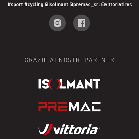
#sport #cycling @isolmant @premac_srl @vittoriatires
GRAZIE AI NOSTRI PARTNER