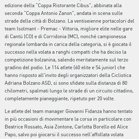
edizione della “Coppa Ristorante Cibus”, abbinata alla
seconda “Coppa Antonio Zanon”, andata in scena sulle
strade della città di Bolzano. La ventiseienne portacolori del
team Isolmant - Premac - Vittoria, migliore elite nelle gare
di Cantù (CO) e di Corridonia (MC), nonché campionessa
regionale lombarda in carica della categoria, si è giocata il
successo nella volata a ranghi compatti che ha deciso la
competizione bolzanina, salendo meritatamente sul terzo
gradino del podio. Le 114 atlete (60 elite e 54 junior) che
hanno risposto all'invito degli organizzatori della Ciclistica
Adriana Bolzano ASD, si sono sfidate sulla distanza di 80
chilometri, spalmati lungo le strade di un circuito cittadino,
completamente pianeggiante, ripetuto per 20 volte.
Le atlete del team manager Giovanni Fidanza hanno tentato
in più occasioni di movimentare la corsa in particolare con
Beatrice Rossato, Asia Zontone, Carlotta Borello ed Alice
Papo, salvo poi giocarsi il successo nell’affollata volata