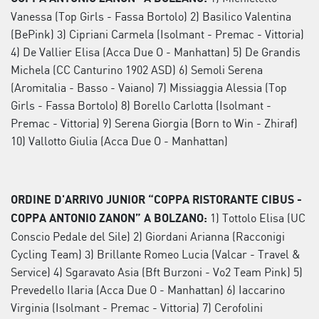
Vanessa (Top Girls - Fassa Bortolo) 2) Basilico Valentina
(BePink) 3) Cipriani Carmela (Isolmant - Premac - Vittoria)
4) De Vallier Elisa (Acca Due O - Manhattan) 5) De Grandis
Michela (CC Canturino 1902 ASD) 6) Semoli Serena
(Aromitalia - Basso - Vaiano) 7) Missiaggia Alessia (Top
Girls - Fassa Bortolo) 8) Borello Carlotta (Isolmant -
Premac - Vittoria) 9) Serena Giorgia (Born to Win - Zhiraf)
10) Vallotto Giulia (Acca Due O - Manhattan)
ORDINE D'ARRIVO JUNIOR “COPPA RISTORANTE CIBUS -
1) Tottolo Elisa (UC
COPPA ANTONIO ZANON” A BOLZANO:
Conscio Pedale del Sile) 2) Giordani Arianna (Racconigi
Cycling Team) 3) Brillante Romeo Lucia (Valcar - Travel &
Service) 4) Sgaravato Asia (Bft Burzoni - Vo2 Team Pink) 5)
Prevedello Ilaria (Acca Due O - Manhattan) 6) Iaccarino
Virginia (Isolmant - Premac - Vittoria) 7) Cerofolini