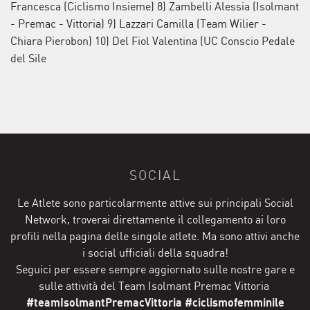
Francesca (Ciclismo Insieme) 8) Zambelli Alessia (Isolmant
- Premac - Vittoria) 9) Lazzari Camilla (Team Wilier -
Chiara Pierobon) 10) Del Fiol Valentina (UC Conscio Pedale
del Sile
SOCIAL
Le Atlete sono particolarmente attive sui principali Social
Network, troverai direttamente il collegamento ai loro
profili nella pagina delle singole atlete. Ma sono attivi anche
i social ufficiali della squadra!
Seguici per essere sempre aggiornato sulle nostre gare e
sulle attività del Team Isolmant Premac Vittoria
#teamIsolmantPremacVittoria #ciclismofemminile