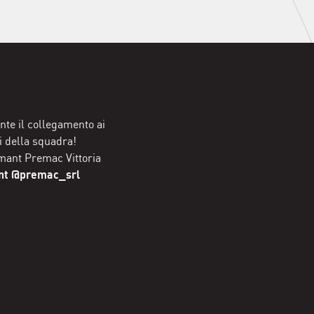
nte il collegamento ai
li della squadra!
lmant Premac Vittoria
ant @premac_srl