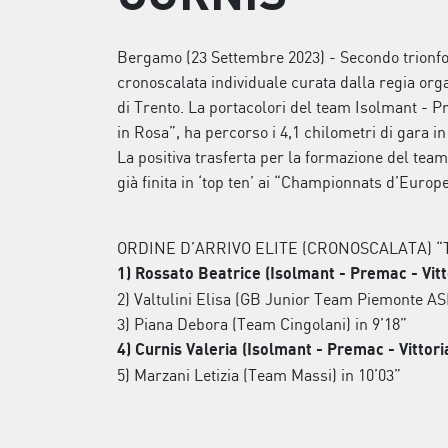
Bergamo (23 Settembre 2023) - Secondo trionfo 
cronoscalata individuale curata dalla regia organ
di Trento. La portacolori del team Isolmant - 
in Rosa”, ha percorso i 4,1 chilometri di gara 
La positiva trasferta per la formazione del te
già finita in ‘top ten’ ai “Championnats d’Europ
ORDINE D’ARRIVO ELITE (CRONOSCALATA) “TR
1) Rossato Beatrice (Isolmant - Premac - Vitt
2) Valtulini Elisa (GB Junior Team Piemonte ASD
3) Piana Debora (Team Cingolani) in 9’18”
4) Curnis Valeria (Isolmant - Premac - Vittoria
5) Marzani Letizia (Team Massi) in 10’03”