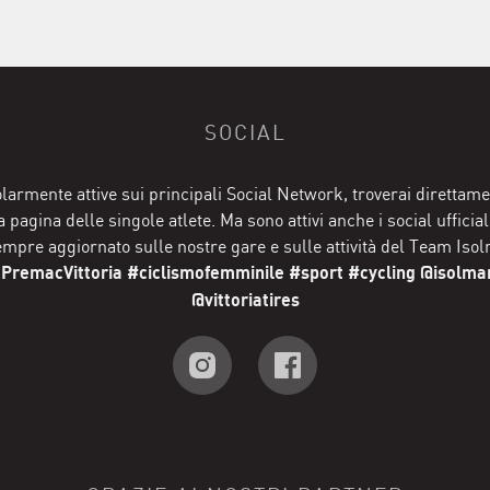
SOCIAL
olarmente attive sui principali Social Network, troverai direttame
la pagina delle singole atlete. Ma sono attivi anche i social ufficia
empre aggiornato sulle nostre gare e sulle attività del Team Iso
remacVittoria #ciclismofemminile #sport #cycling @isolm
@vittoriatires