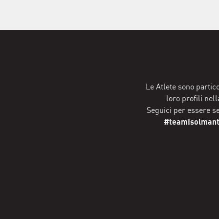
Le Atlete sono partic
loro profili nel
Seguici per essere s
#teamIsolmantP