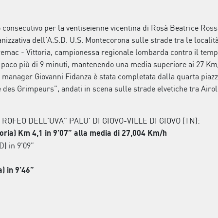
consecutivo per la ventiseienne vicentina di Rosà Beatrice Rossa
izzativa dell’A.S.D. U.S. Montecorona sulle strade tra le località d
Premac - Vittoria, campionessa regionale lombarda contro il temp
in poco più di 9 minuti, mantenendo una media superiore ai 27 Km
am manager Giovanni Fidanza è stata completata dalla quarta piaz
e des Grimpeurs”, andati in scena sulle strade elvetiche tra Airol
OFEO DELL’UVA” PALU’ DI GIOVO-VILLE DI GIOVO (TN):
oria) Km 4,1 in 9’07” alla media di 27,004 Km/h
) in 9’09”
) in 9’46”